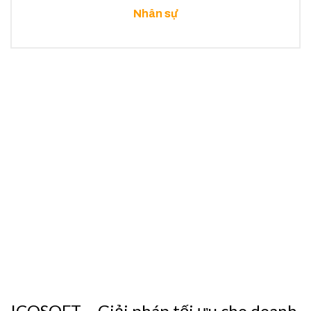
Nhân sự
ICOSOFT – Giải pháp tối ưu cho doanh