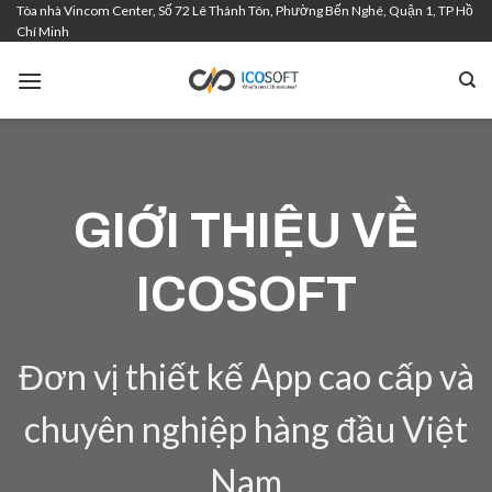
Tòa nhà Vincom Center, Số 72 Lê Thánh Tôn, Phường Bến Nghé, Quận 1, TP Hồ
Skip
Chí Minh
to
content
GIỚI THIỆU VỀ
ICOSOFT
Đơn vị thiết kế App cao cấp và
chuyên nghiệp hàng đầu Việt
Nam