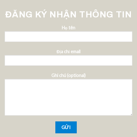
ĐĂNG KÝ NHẬN THÔNG TIN
Họ tên
Địa chỉ email
Ghi chú (optional)