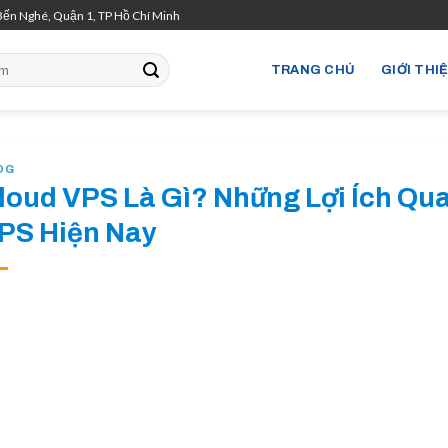
Bến Nghé, Quận 1, TP Hồ Chí Minh
TRANG CHỦ
GIỚI THI
OG
loud VPS Là Gì? Những Lợi Ích Qu
PS Hiện Nay