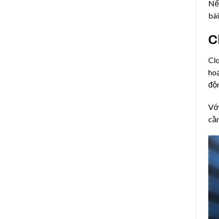
Nếu
bài
C
Clo
hoạ
độn
Với
cần