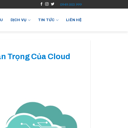
0949.003.999
ỆU
DỊCH VỤ
TIN TỨC
LIÊN HỆ
an Trọng Của Cloud