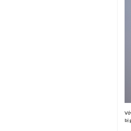
Với
bị 