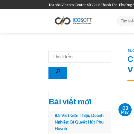
Skip
Tòa nhà Vincom Center, Số 72 Lê Thánh Tôn, Phường 
to
content
BL
Search
C
V
Bài viết mới
03
May
Bài Viết Giới Thiệu Doanh
Nghiệp: Bí Quyết Hút Phụ
Huynh