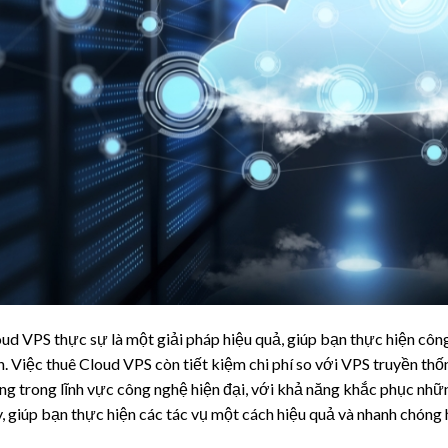
ud VPS thực sự là một giải pháp hiệu quả, giúp bạn thực hiện cô
. Việc thuê Cloud VPS còn tiết kiệm chi phí so với VPS truyền th
ng trong lĩnh vực công nghệ hiện đại, với khả năng khắc phục nh
, giúp bạn thực hiện các tác vụ một cách hiệu quả và nhanh chóng 