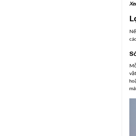
Xe
L
Nếu
các
Sở
Mỗi
vật
hoặ
mây