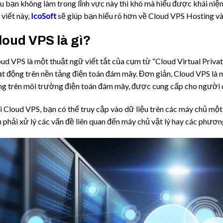
 bạn không làm trong lĩnh vực này thì khó mà hiểu được khái ni
 viết này,
IcoSoft
sẽ giúp bạn hiểu rõ hơn về Cloud VPS Hosting và 
loud VPS là gì?
ud VPS là một thuật ngữ viết tắt của cụm từ “Cloud Virtual Privat
t động trên nền tảng điện toán đám mây. Đơn giản, Cloud VPS là
g trên môi trường điện toán đám mây, được cung cấp cho người d
 Cloud VPS, bạn có thể truy cập vào dữ liệu trên các máy chủ một
 phải xử lý các vấn đề liên quan đến máy chủ vật lý hay các phươ