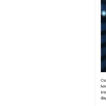
Clo
hơn
trọ
đây