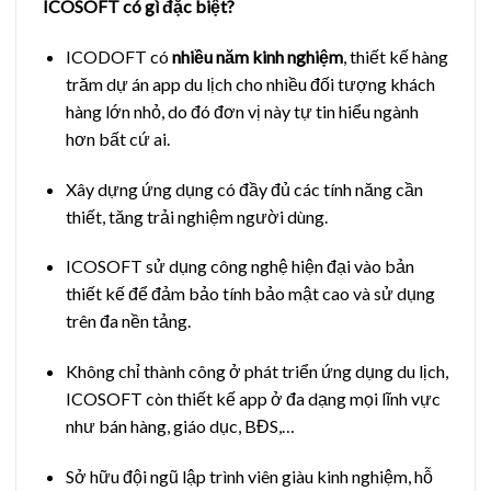
ICOSOFT có gì đặc biệt?
ICODOFT có
nhiều năm kinh nghiệm
, thiết kế hàng
trăm dự án app du lịch cho nhiều đối tượng khách
hàng lớn nhỏ, do đó đơn vị này tự tin hiểu ngành
hơn bất cứ ai.
Xây dựng ứng dụng có đầy đủ các tính năng cần
thiết, tăng trải nghiệm người dùng.
ICOSOFT sử dụng công nghệ hiện đại vào bản
thiết kế để đảm bảo tính bảo mật cao và sử dụng
trên đa nền tảng.
Không chỉ thành công ở phát triển ứng dụng du lịch,
ICOSOFT còn thiết kế app ở đa dạng mọi lĩnh vực
như bán hàng, giáo dục, BĐS,…
Sở hữu đội ngũ lập trình viên giàu kinh nghiệm, hỗ