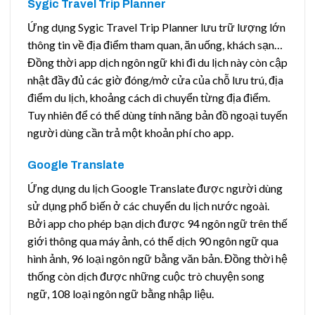
Sygic Travel Trip Planner
Ứng dụng Sygic Travel Trip Planner lưu trữ lượng lớn
thông tin về địa điểm tham quan, ăn uống, khách sạn…
Đồng thời app dịch ngôn ngữ khi đi du lịch này còn cập
nhật đầy đủ các giờ đóng/mở cửa của chỗ lưu trú, địa
điểm du lịch, khoảng cách di chuyển từng địa điểm.
Tuy nhiên để có thể dùng tính năng bản đồ ngoại tuyến
người dùng cần trả một khoản phí cho app.
Google Translate
Ứng dụng du lịch Google Translate được người dùng
sử dụng phổ biến ở các chuyển du lịch nước ngoài.
Bởi app cho phép bạn dịch được 94 ngôn ngữ trên thế
giới thông qua máy ảnh, có thể dịch 90 ngôn ngữ qua
hình ảnh, 96 loại ngôn ngữ bằng văn bản. Đồng thời hệ
thống còn dịch được những cuộc trò chuyện song
ngữ, 108 loại ngôn ngữ bằng nhập liệu.