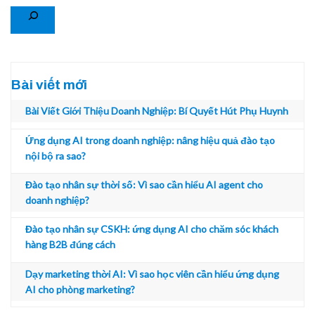
Bài viết mới
Bài Viết Giới Thiệu Doanh Nghiệp: Bí Quyết Hút Phụ Huynh
Ứng dụng AI trong doanh nghiệp: nâng hiệu quả đào tạo
nội bộ ra sao?
Đào tạo nhân sự thời số: Vì sao cần hiểu AI agent cho
doanh nghiệp?
Đào tạo nhân sự CSKH: ứng dụng AI cho chăm sóc khách
hàng B2B đúng cách
Dạy marketing thời AI: Vì sao học viên cần hiểu ứng dụng
AI cho phòng marketing?