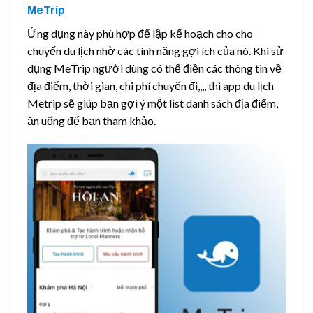
MeTrip
Ứng dụng này phù hợp để lập kế hoạch cho cho
chuyến du lịch nhờ các tính năng gợi ích của nó. Khi sử
dụng MeTrip người dùng có thể điền các thông tin về
địa điểm, thời gian, chi phí chuyến đi,,,, thì app du lịch
Metrip sẽ giúp bạn gợi ý một list danh sách địa điểm,
ăn uống để bạn tham khảo.