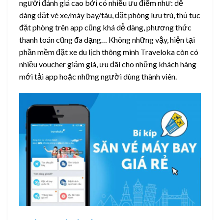
người đánh giá cao bởi có nhiều ưu điểm như: dễ
dàng đặt vé xe/máy bay/tàu, đặt phòng lưu trú, thủ tục
đặt phòng trên app cũng khá dễ dàng, phương thức
thanh toán cũng đa dạng… Không những vậy, hiện tại
phần mềm đặt xe du lịch thông minh Traveloka còn có
nhiều voucher giảm giá, ưu đãi cho những khách hàng
mới tải app hoặc những người dùng thành viên.