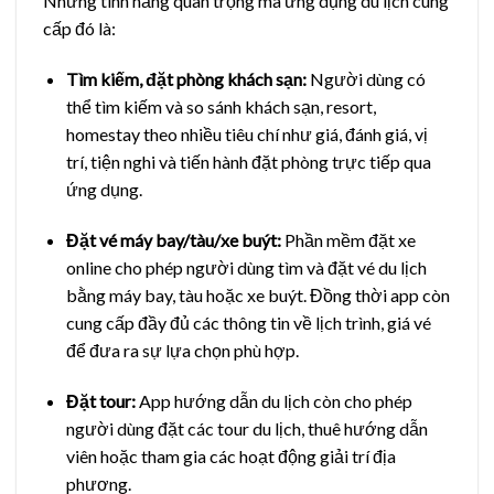
Những tính năng quan trọng mà ứng dụng du lịch cung
cấp đó là:
Tìm kiếm, đặt phòng khách sạn:
Người dùng có
thể tìm kiếm và so sánh khách sạn, resort,
homestay theo nhiều tiêu chí như giá, đánh giá, vị
trí, tiện nghi và tiến hành đặt phòng trực tiếp qua
ứng dụng.
Đặt vé máy bay/tàu/xe buýt:
Phần mềm đặt xe
online cho phép người dùng tìm và đặt vé du lịch
bằng máy bay, tàu hoặc xe buýt. Đồng thời app còn
cung cấp đầy đủ các thông tin về lịch trình, giá vé
để đưa ra sự lựa chọn phù hợp.
Đặt tour:
App hướng dẫn du lịch còn cho phép
người dùng đặt các tour du lịch, thuê hướng dẫn
viên hoặc tham gia các hoạt động giải trí địa
phương.