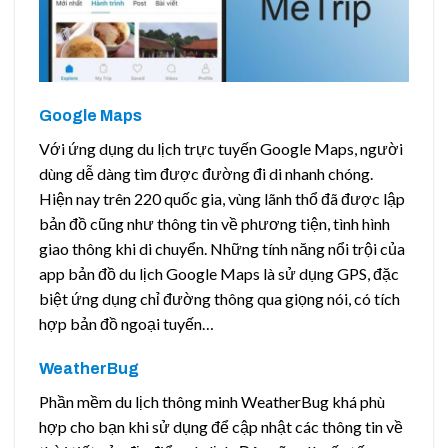
Google Maps
Với ứng dụng du lịch trực tuyến Google Maps, người
dùng dễ dàng tìm được đường đi di nhanh chóng.
Hiện nay trên 220 quốc gia, vùng lãnh thổ đã được lập
bản đồ cũng như thông tin về phương tiện, tình hình
giao thông khi di chuyển. Những tính năng nổi trội của
app bản đồ du lịch Google Maps là sử dụng GPS, đặc
biệt ứng dụng chỉ đường thông qua giọng nói, có tích
hợp bản đồ ngoại tuyến…
WeatherBug
Phần mềm du lịch thông minh WeatherBug khá phù
hợp cho bạn khi sử dụng để cập nhật các thông tin về