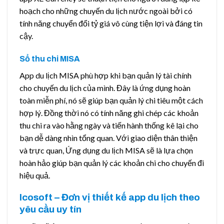
hoạch cho những chuyến du lịch nước ngoài bởi có
tính năng chuyển đổi tỷ giá vô cùng tiện lợi và đáng tin
cậy.
Sổ thu chi MISA
App du lịch MISA phù hợp khi bạn quản lý tài chính
cho chuyến du lịch của mình. Đây là ứng dụng hoàn
toàn miễn phí, nó sẽ giúp bạn quản lý chi tiêu một cách
hợp lý. Đồng thời nó có tính năng ghi chép các khoản
thu chi ra vào hằng ngày và tiến hành thống kê lại cho
bạn dễ dàng nhìn tổng quan. Với giao diện thân thiện
và trực quan, Ứng dụng du lịch MISA sẽ là lựa chọn
hoàn hảo giúp bạn quản lý các khoản chi cho chuyến đi
hiệu quả.
Icosoft – Đơn vị thiết kế app du lịch theo
yêu cầu uy tín