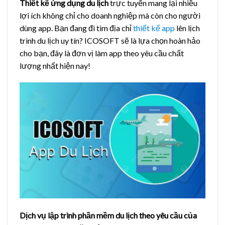
Thiết kế ứng dụng du lịch
trực tuyến mang lại nhiều
lợi ích không chỉ cho doanh nghiệp mà còn cho người
dùng app. Bạn đang đi tìm địa chỉ
thiết kế app
lên lịch
trình du lịch uy tín? ICOSOFT sẽ là lựa chọn hoàn hảo
cho bạn, đây là đơn vị làm app theo yêu cầu chất
lượng nhất hiện nay!
Dịch vụ lập trình phần mềm du lịch theo yêu cầu của