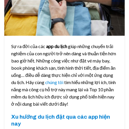
Sự ra đời của các
app du lịch
giúp những chuyến trải
nghiệm của con người trở nên dàng và thuận tiện hơn
bao giờ hết. Những công việc như đặt vé máy bay,
book phòng khách sạn, tình hình thời tiết, địa điểm ăn
uống… điều dễ dàng thực hiện chỉ với một ứng dụng
du lịch. Hãy cùng
chúng tôi
tìm hiểu những lợi ích, tính
năng mà công cụ hỗ trợ này mang lại và Top 10 phần
mềm du lịch hữu ích được sử dụng phổ biến hiện nay
ở nội dung bài viết dưới đây!
Xu hướng du lịch đặt qua các app hiện
nay