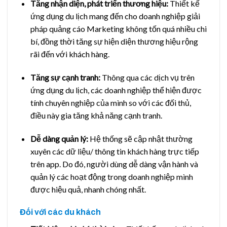
Tăng nhận diện, phát triển thương hiệu:
Thiết kế
ứng dụng du lịch mang đến cho doanh nghiệp giải
pháp quảng cáo Marketing không tốn quá nhiều chi
bí, đồng thời tăng sự hiện diện thương hiệu rộng
rãi đến với khách hàng.
Tăng sự cạnh tranh:
Thông qua các dịch vụ trên
ứng dụng du lịch, các doanh nghiệp thể hiện được
tính chuyên nghiệp của mình so với các đối thủ,
điều này gia tăng khả năng cạnh tranh.
Dễ dàng quản lý:
Hệ thống sẽ cập nhật thường
xuyên các dữ liệu/ thông tin khách hàng trực tiếp
trên app. Do đó, người dùng dễ dàng vận hành và
quản lý các hoạt động trong doanh nghiệp mình
được hiệu quả, nhanh chóng nhất.
Đối với các du khách