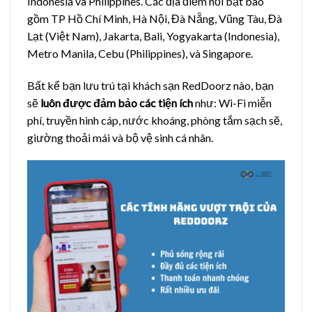
Indonesia và Philippines. Các địa điểm nổi bật bao
gồm TP Hồ Chí Minh, Hà Nội, Đà Nẵng, Vũng Tàu, Đà
Lạt (Việt Nam), Jakarta, Bali, Yogyakarta (Indonesia),
Metro Manila, Cebu (Philippines), và Singapore.
Bất kể bạn lưu trú tại khách sạn RedDoorz nào, bạn
sẽ
luôn được đảm bảo các tiện ích
như: Wi-Fi miễn
phí, truyền hình cáp, nước khoáng, phòng tắm sạch sẽ,
giường thoải mái và bộ vệ sinh cá nhân.