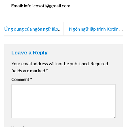
Email:
info.icosoft@gmail.com
Ứng dụng của ngôn ngữ lập
Ngôn ngữ lập trình Kotlin là
trình C++ trong lập trình App
gì? So sánh ngôn ngữ Kotlin và
Java
Leave a Reply
Your email address will not be published.
Required
fields are marked
*
Comment
*