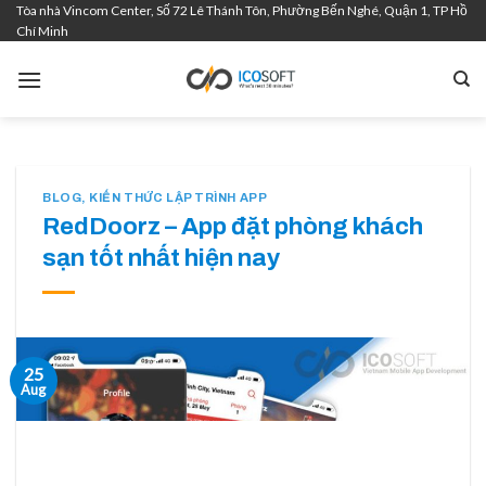
Tòa nhà Vincom Center, Số 72 Lê Thánh Tôn, Phường Bến Nghé, Quận 1, TP Hồ
Skip
Chí Minh
to
content
BLOG
,
KIẾN THỨC LẬP TRÌNH APP
RedDoorz – App đặt phòng khách
sạn tốt nhất hiện nay
25
Aug