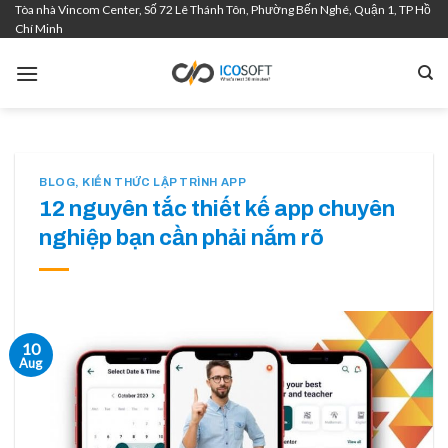
Tòa nhà Vincom Center, Số 72 Lê Thánh Tôn, Phường Bến Nghé, Quận 1, TP Hồ
Skip
Chí Minh
to
content
BLOG
,
KIẾN THỨC LẬP TRÌNH APP
12 nguyên tắc thiết kế app chuyên
nghiệp bạn cần phải nắm rõ
10
Aug